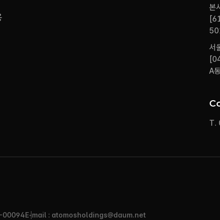
본
용
[6
50
서
[0
A동
C
T.
-00094
E-mail : atomosholdings@daum.net