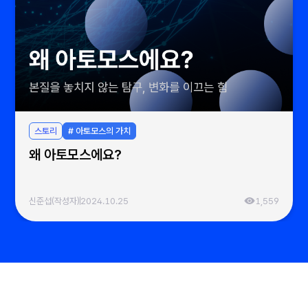
스토리
# 아토모스의 가치
왜 아토모스에요?
신준섭(작성자)
2024.10.25
1,559