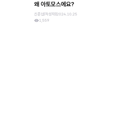
왜 아토모스에요?
신준섭(작성자)
2024.10.25
1,559