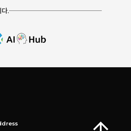
다.
ddress