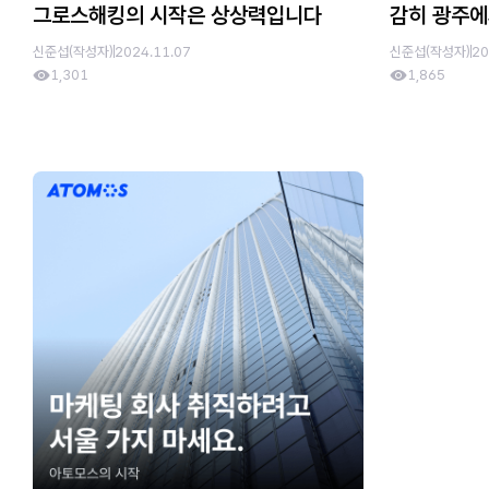
그로스해킹의 시작은 상상력입니다
감히 광주에
신준섭(작성자)
2024.11.07
신준섭(작성자)
20
1,301
1,865