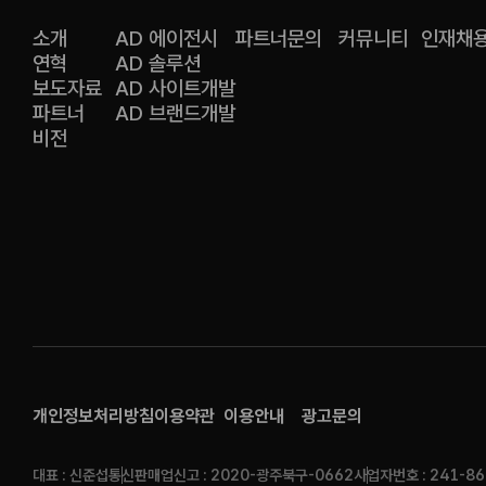
소개
AD 에이전시
파트너문의
커뮤니티
인재채
연혁
AD 솔루션
보도자료
AD 사이트개발
파트너
AD 브랜드개발
비전
개인정보처리방침
이용약관
이용안내
광고문의
대표 : 신준섭
통신판매업신고 : 2020-광주북구-0662
사업자번호 : 241-86